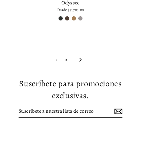
Odyssee
Desde
$ 7,703.00
Siguiente
1
2
Suscríbete para promociones
exclusivas.
Suscríbete
Suscribir
a
nuestra
lista
de
correo