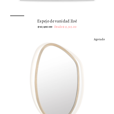
Espejo de vanidad Zoé
Precio
Precio
$ 16,406.00
Desde
$ 13,515.00
habitual
de
oferta
Agotado