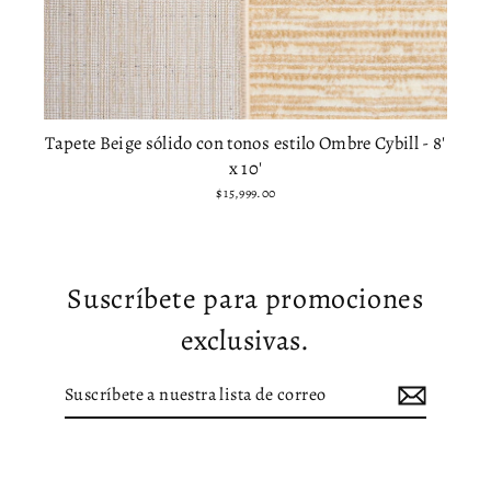
Tapete Beige sólido con tonos estilo Ombre Cybill - 8'
x 10'
$ 15,999.00
Suscríbete para promociones
exclusivas.
Suscríbete
Suscribir
a
nuestra
lista
de
correo