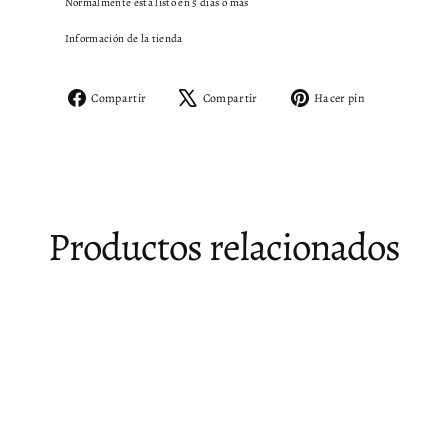
Normalmente está listo en 5 días o más
Información de la tienda
Compartir
Tuitear
Pinear
Compartir
Compartir
Hacer pin
en
en
en
Facebook
X
Pinterest
Productos relacionados