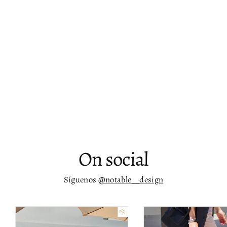
Banca de terciopelo acanalada Gebbe
$ 15,479.00
On social
Síguenos
@notable__design