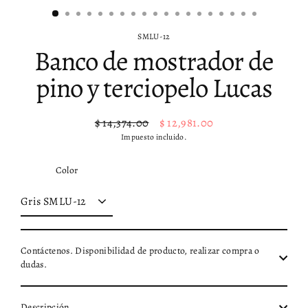
SMLU-12
Banco de mostrador de
pino y terciopelo Lucas
$ 14,374.00
$ 12,981.00
Precio
Precio
Impuesto incluido.
habitual
de
oferta
Color
Contáctenos. Disponibilidad de producto, realizar compra o
dudas.
Descripción