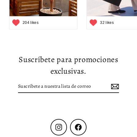
204 likes
32 likes
Suscríbete para promociones
exclusivas.
Suscríbete
Suscribir
a
nuestra
lista
de
correo
Instagram
Facebook