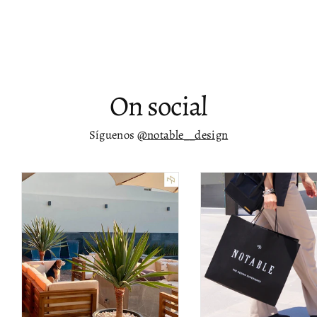
Buró blanco moderno Livre
$ 10,369.00
On social
Síguenos
@notable__design