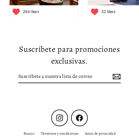
204 likes
32 likes
Suscríbete para promociones
exclusivas.
Suscríbete
Suscribir
a
nuestra
lista
de
correo
Instagram
Facebook
Buscar
Términos y condiciones
Aviso de privacidad