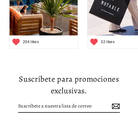
204 likes
32 likes
Suscríbete para promociones
exclusivas.
Suscríbete
Suscribir
a
nuestra
lista
de
correo