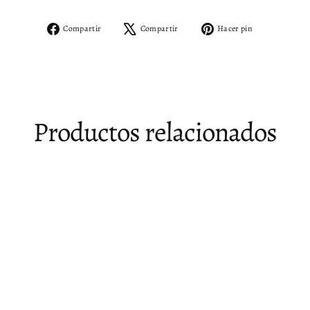
Compartir
Tuitear
Pinear
Compartir
Compartir
Hacer pin
en
en
en
Facebook
X
Pinterest
Productos relacionados