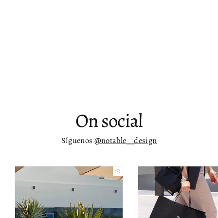
Cama Queen con plataforma de
terciopelo Nael
$ 19,998.00
On social
Síguenos
@notable__design