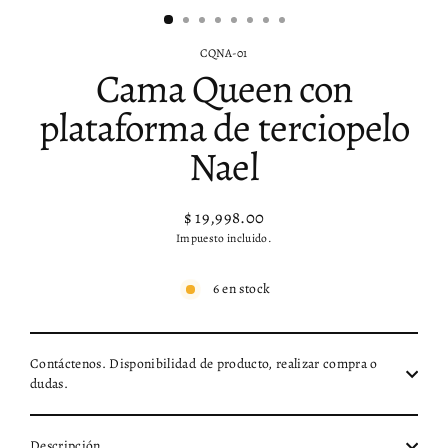
CQNA-01
Cama Queen con
plataforma de terciopelo
Nael
$ 19,998.00
Precio
Impuesto incluido.
habitual
6 en stock
Contáctenos. Disponibilidad de producto, realizar compra o
dudas.
Descripción