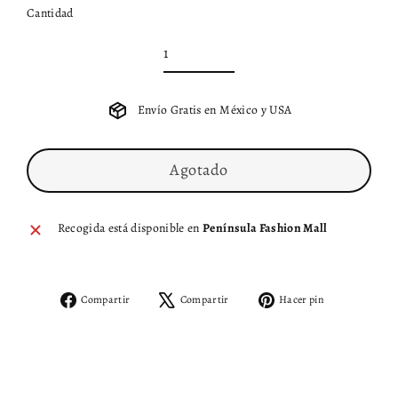
Cantidad
Envío Gratis en México y USA
Agotado
Recogida está disponible en
Península Fashion Mall
Compartir
Tuitear
Pinear
Compartir
Compartir
Hacer pin
en
en
en
Facebook
X
Pinterest