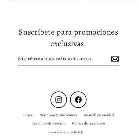
Suscríbete para promociones
exclusivas.
Suscríbete
Suscribir
a
nuestra
lista
de
correo
Instagram
Facebook
Buscar
Términos y condiciones
Aviso de privacidad
Términos del servicio
Política de reembolso
© 2026 Mobiliario NOTABLE