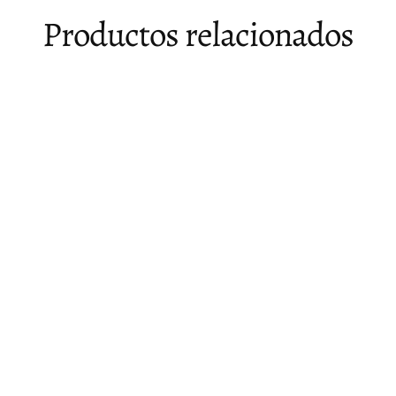
Productos relacionados
Agotado
Espejo de pared LED entintado en
forma de lágrima Mónica
$ 5,991.00