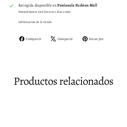
Recogida disponible en
Península Fashion Mall
Normalmente está listo en 5 días o más
Información de la tienda
Compartir
Tuitear
Pinear
Compartir
Compartir
Hacer pin
en
en
en
Facebook
X
Pinterest
Productos relacionados