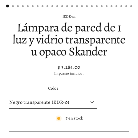
IKDR-01
Lámpara de pared de 1
luz y vidrio transparente
u opaco Skander
$ 3,284.00
Precio
Impuesto incluido.
habitual
Color
7 en stock