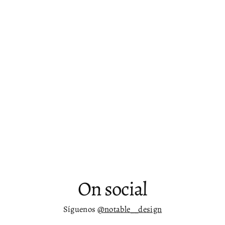
Lámpara de pared de 1 luz y vidrio
transparente u opaco Skander
Desde
$ 3,221.00
On social
Síguenos
@notable__design