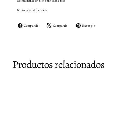
Normalmente está listo en 5 días o más
Información de la tienda
Compartir
Tuitear
Pinear
Compartir
Compartir
Hacer pin
en
en
en
Facebook
X
Pinterest
Productos relacionados