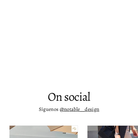
Mesa de centro estilo nido Hazael
$ 32,960.00
On social
Síguenos
@notable__design