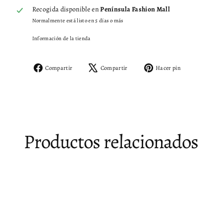
Recogida disponible en
Península Fashion Mall
Normalmente está listo en 5 días o más
Información de la tienda
Compartir
Tuitear
Pinear
Compartir
Compartir
Hacer pin
en
en
en
Facebook
X
Pinterest
Productos relacionados
Venta