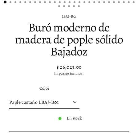
LBAJ-B01
Buró moderno de
madera de pople sólido
Bajadoz
$ 26,023.00
Precio
Precio
Impuesto incluido.
habitual
de
oferta
Color
En stock