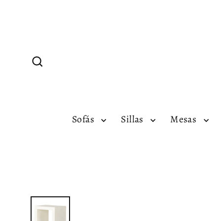
Ir
directamente
al
contenido
Buscar
Sofás
Sillas
Mesas