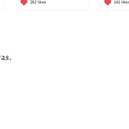
262 likes
141 like
as.