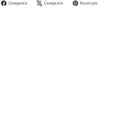
Compartir
Tuitear
Pinear
Compartir
Compartir
Hacer pin
en
en
en
Facebook
X
Pinterest