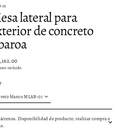
-01
esa lateral para
xterior de concreto
baroa
4,162.00
io
sto incluido.
tual
r
áctenos. Disponibilidad de producto, realizar compra o
s.