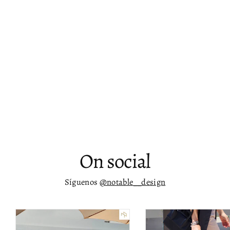
Mesa lateral con vidrio ahumado Irene
$ 9,116.00
On social
Síguenos
@notable__design