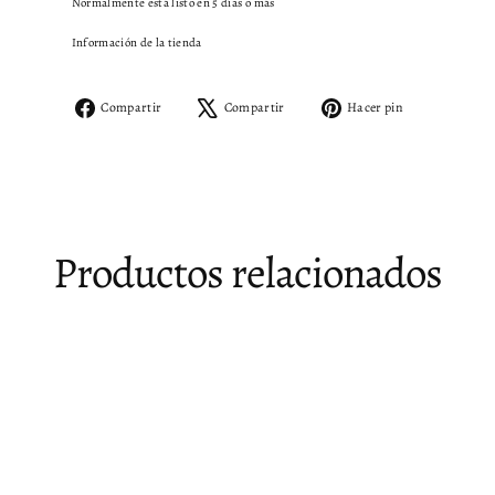
Normalmente está listo en 5 días o más
Información de la tienda
Compartir
Tuitear
Pinear
Compartir
Compartir
Hacer pin
en
en
en
Facebook
X
Pinterest
Productos relacionados