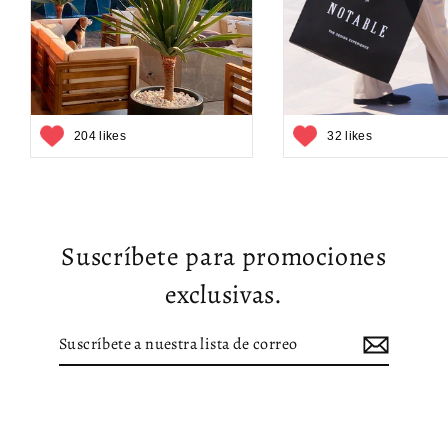
204 likes
32 likes
Suscríbete para promociones
exclusivas.
Suscríbete
Suscribir
a
nuestra
lista
de
correo