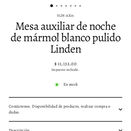
SLIN-AX01
Mesa auxiliar de noche
de mármol blanco pulido
Linden
$ 11,132.00
Precio
Impuesto incluido.
habitual
En stock
Contáctenos. Disponibilidad de producto, realizar compra o
dudas.
Descripción