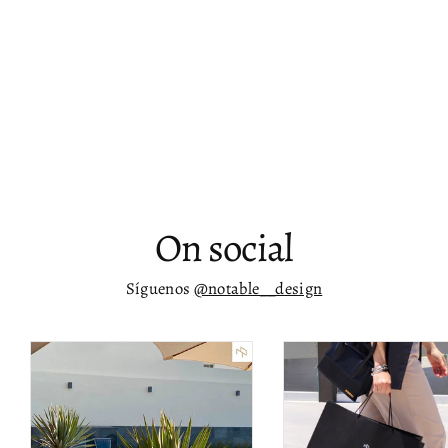
Mesa auxiliar de noche de mármol
blanco pulido Linden
$ 11,132.00
On social
Síguenos
@notable__design