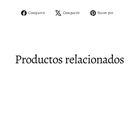
Compartir
Tuitear
Pinear
Compartir
Compartir
Hacer pin
en
en
en
Facebook
X
Pinterest
Productos relacionados