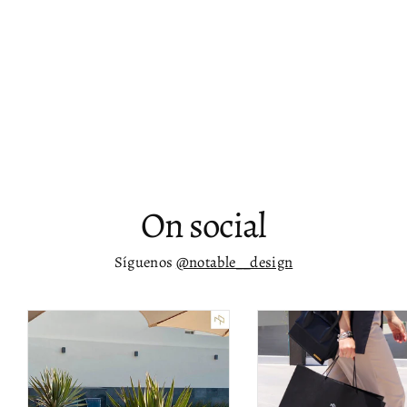
Mesa lateral para interiores y
exteriores Tote
$ 12,158.00
On social
Síguenos
@notable__design