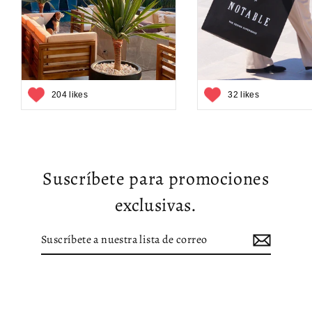
204 likes
32 likes
Suscríbete para promociones
exclusivas.
Suscríbete
Suscribir
a
nuestra
lista
de
correo