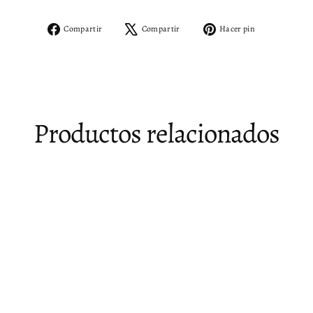
Compartir
Tuitear
Pinear
Compartir
Compartir
Hacer pin
en
en
en
Facebook
X
Pinterest
Productos relacionados