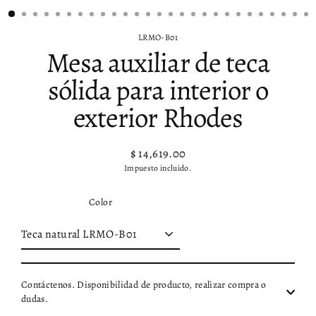
LRMO-B01
Mesa auxiliar de teca
sólida para interior o
exterior Rhodes
$ 14,619.00
Precio
Precio
Impuesto incluido.
habitual
de
oferta
Color
Contáctenos. Disponibilidad de producto, realizar compra o
dudas.