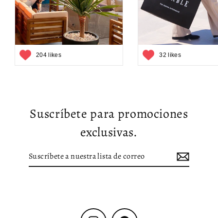
204 likes
32 likes
Suscríbete para promociones
exclusivas.
Suscríbete
Suscribir
a
nuestra
lista
de
correo
Instagram
Facebook