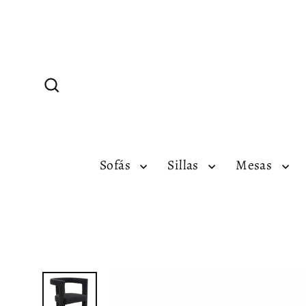
Ir
directamente
al
contenido
Buscar
Sofás
Sillas
Mesas