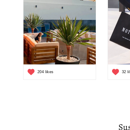
204 likes
32 l
Su