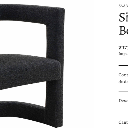
SAAB
S
B
$ 17
Prec
Prec
Impue
habi
de
ofert
Cont
duda
Desc
Cant