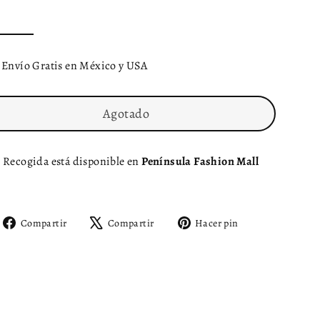
Envío Gratis en México y USA
Agotado
Recogida está disponible en
Península Fashion Mall
Compartir
Tuitear
Pinear
Compartir
Compartir
Hacer pin
en
en
en
Facebook
X
Pinterest