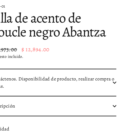
-01
illa de acento de
oucle negro Abantza
,973.00
$ 12,894.00
io
io
sto incluido.
tual
a
áctenos. Disponibilidad de producto, realizar compra o
s.
ripción
idad