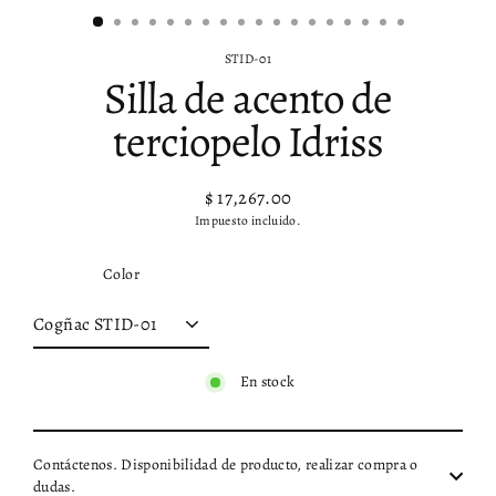
STID-01
Silla de acento de
terciopelo Idriss
$ 17,267.00
Precio
Precio
Impuesto incluido.
habitual
de
oferta
Color
En stock
Contáctenos. Disponibilidad de producto, realizar compra o
dudas.