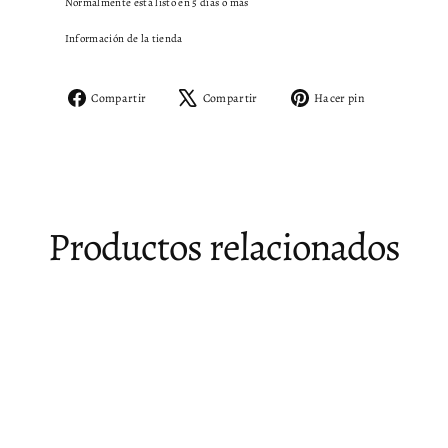
Normalmente está listo en 5 días o más
Información de la tienda
Compartir
Tuitear
Pinear
Compartir
Compartir
Hacer pin
en
en
en
Facebook
X
Pinterest
Productos relacionados
Venta