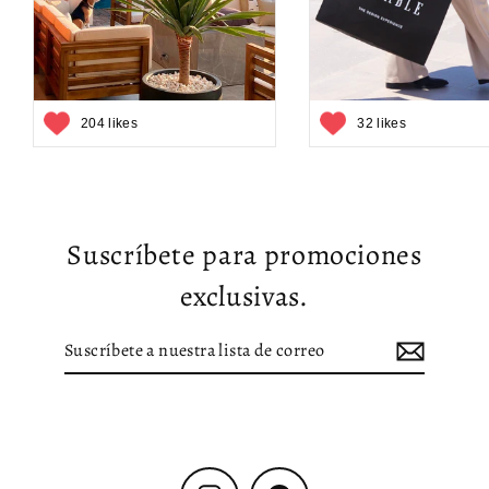
204 likes
32 likes
Suscríbete para promociones
exclusivas.
Suscríbete
Suscribir
a
nuestra
lista
de
correo
Instagram
Facebook