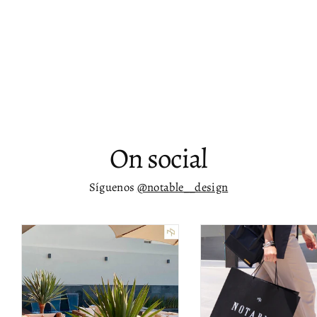
Sillas de teciopelo para comedor
modernas Elisa - juego de dos
$ 11,318.00
On social
Síguenos
@notable__design