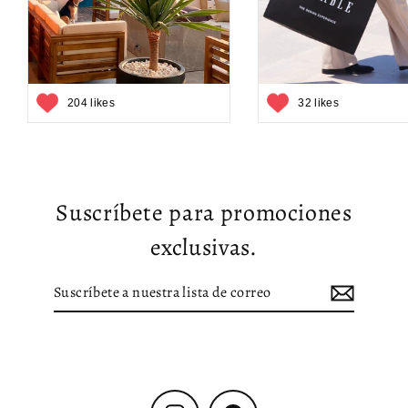
204 likes
32 likes
Suscríbete para promociones
exclusivas.
Suscríbete
Suscribir
a
nuestra
lista
de
correo
Instagram
Facebook