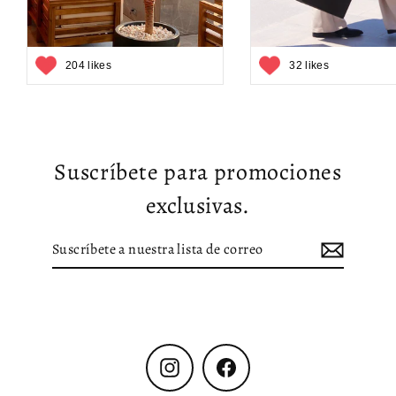
204 likes
32 likes
Suscríbete para promociones
exclusivas.
Suscríbete
Suscribir
a
nuestra
lista
de
correo
Instagram
Facebook