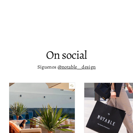
Zoa
$ 11,735.00
On social
Síguenos
@notable__design