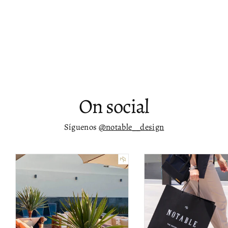
Banca 50.5” tapizada en piel vegana
café Ubaldo
$ 12,710.00
On social
Síguenos
@notable__design