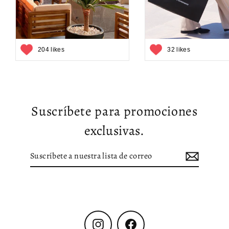
204 likes
32 likes
Suscríbete para promociones
exclusivas.
Suscríbete
Suscribir
a
nuestra
lista
de
correo
Instagram
Facebook