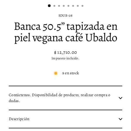
SDUB-08
Banca 50.5” tapizada en
piel vegana café Ubaldo
$ 12,710.00
Precio
Impuesto incluido.
habitual
9 en stock
Contáctenos. Disponibilidad de producto, realizar compra o
dudas.
Descripción