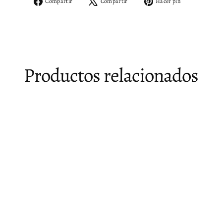
Compartir
Tuitear
Pinear
Compartir
Compartir
Hacer pin
en
en
en
Facebook
X
Pinterest
Productos relacionados