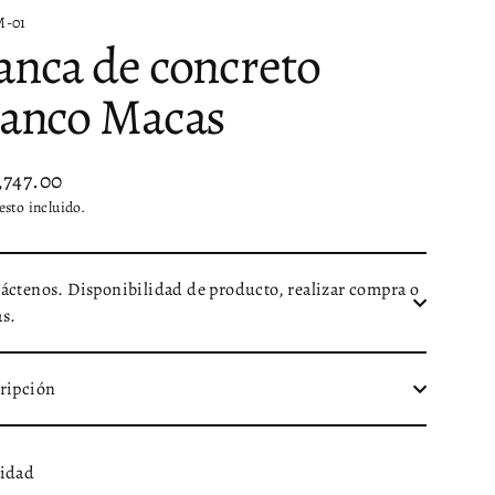
-01
anca de concreto
lanco Macas
,747.00
io
sto incluido.
tual
áctenos. Disponibilidad de producto, realizar compra o
s.
ripción
idad