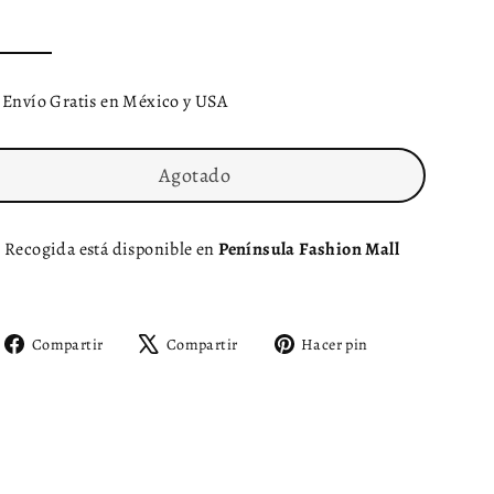
Envío Gratis en México y USA
Agotado
Recogida está disponible en
Península Fashion Mall
Compartir
Tuitear
Pinear
Compartir
Compartir
Hacer pin
en
en
en
Facebook
X
Pinterest