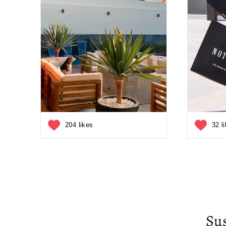
204 likes
32 l
Su