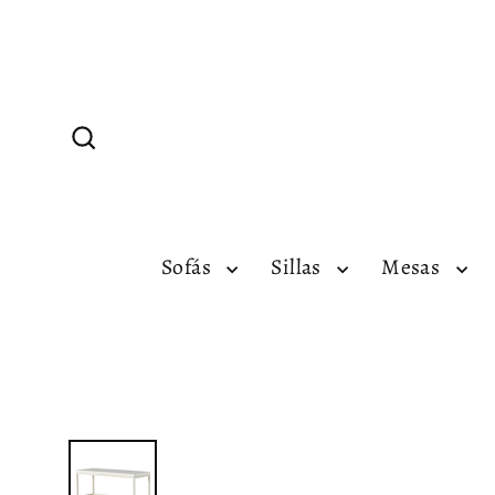
Ir
directamente
al
contenido
Buscar
Sofás
Sillas
Mesas