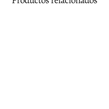
Agotado
Banca de hilo teñido en blanco Althea
$ 11,085.00