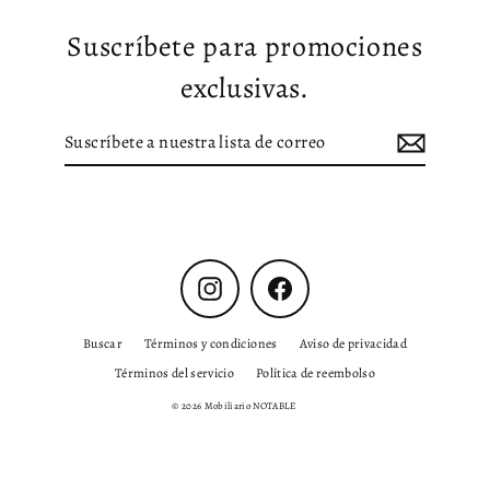
Suscríbete para promociones
exclusivas.
Suscríbete
Suscribir
a
nuestra
lista
de
correo
Instagram
Facebook
Buscar
Términos y condiciones
Aviso de privacidad
Términos del servicio
Política de reembolso
© 2026 Mobiliario NOTABLE