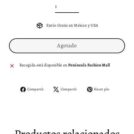
Envío Gratis en México y USA
Agotado
Recogida está disponible en
Península Fashion Mall
Compartir
Tuitear
Pinear
Compartir
Compartir
Hacer pin
en
en
en
Facebook
X
Pinterest
Productos relacionados