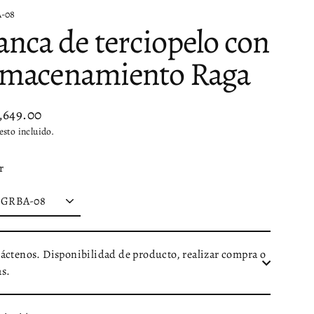
-08
anca de terciopelo con
lmacenamiento Raga
2,649.00
io
sto incluido.
tual
r
áctenos. Disponibilidad de producto, realizar compra o
s.