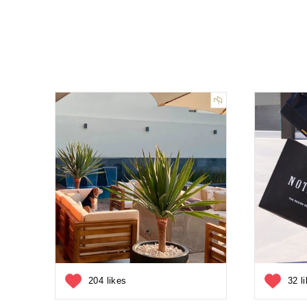
204 likes
32 l