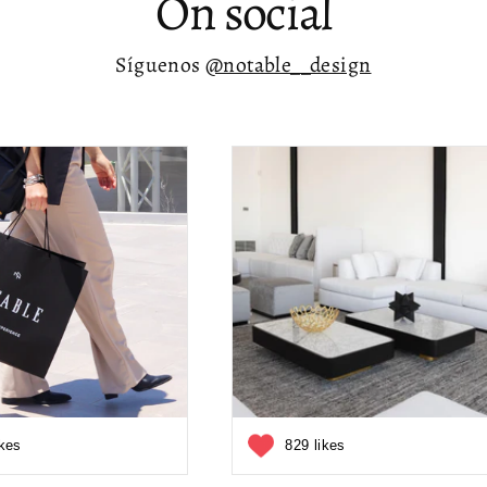
On social
Síguenos
@notable__design
ikes
829 likes