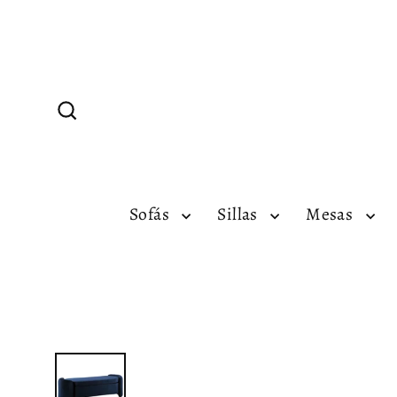
Ir
directamente
al
contenido
Buscar
Sofás
Sillas
Mesas