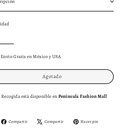
ripción
idad
Envío Gratis en México y USA
Agotado
Recogida está disponible en
Península Fashion Mall
Compartir
Tuitear
Pinear
Compartir
Compartir
Hacer pin
en
en
en