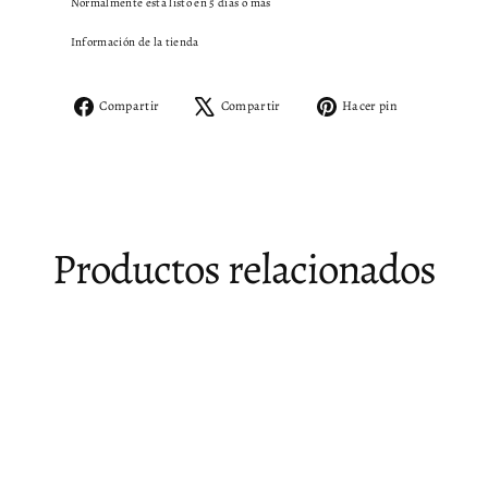
Normalmente está listo en 5 días o más
Información de la tienda
Compartir
Tuitear
Pinear
Compartir
Compartir
Hacer pin
en
en
en
Facebook
X
Pinterest
Productos relacionados