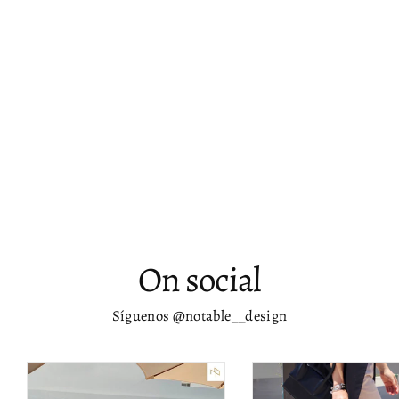
Banco de barra curvado Hannah
Desde
$ 25,096.00
On social
Síguenos
@notable__design