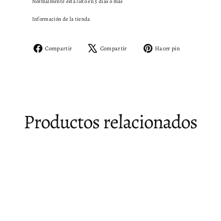
Normalmente está listo en 5 días o más
Información de la tienda
Compartir
Tuitear
Pinear
Compartir
Compartir
Hacer pin
en
en
en
Facebook
X
Pinterest
Productos relacionados