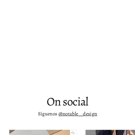
Banco de mostrador de terciopelo
Maykel
$ 12,185.00
On social
Síguenos
@notable__design