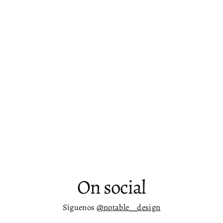
Bandejas decorativas redondas de
mármol Olina - juego de dos
$ 29,746.00
On social
Síguenos
@notable__design