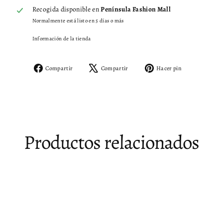
Recogida disponible en
Península Fashion Mall
Normalmente está listo en 5 días o más
Información de la tienda
Compartir
Tuitear
Pinear
Compartir
Compartir
Hacer pin
en
en
en
Facebook
X
Pinterest
Productos relacionados