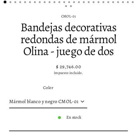
CMOL-01
Bandejas decorativas
redondas de mármol
Olina - juego de dos
$ 29,746.00
Precio
Impuesto incluido.
habitual
Color
En stock