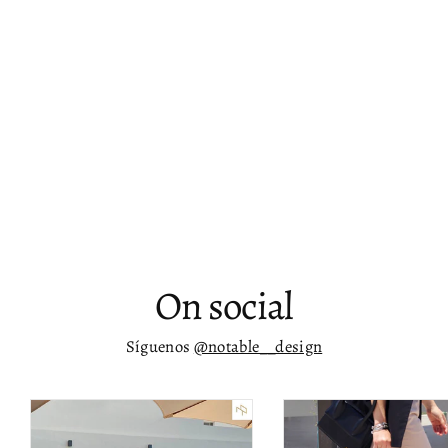
Buró moderno con cajones de cierre
suave y detalles en latón Alexia
$ 16,675.00
On social
Síguenos
@notable__design