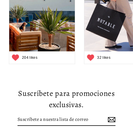
204 likes
32 likes
Suscríbete para promociones
exclusivas.
Suscríbete
Suscribir
a
nuestra
lista