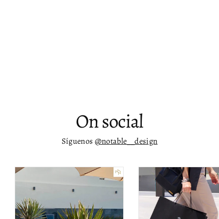
Candelabro de araña moderna en
acero inoxidable Ziad
$ 12,847.00
On social
Síguenos
@notable__design