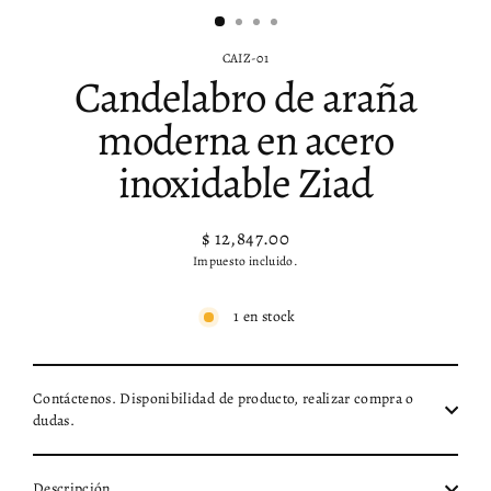
CAIZ-01
Candelabro de araña
moderna en acero
inoxidable Ziad
$ 12,847.00
Precio
Impuesto incluido.
habitual
1 en stock
Contáctenos. Disponibilidad de producto, realizar compra o
dudas.
Descripción