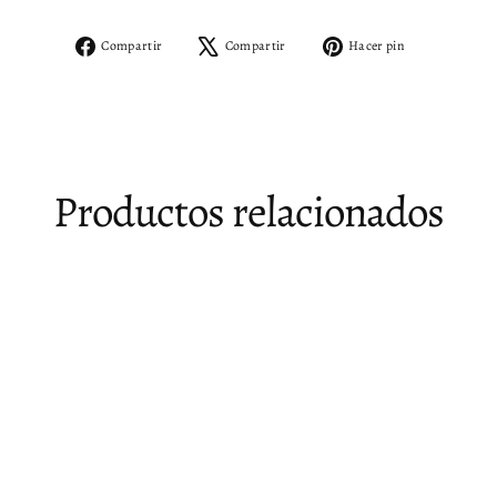
Compartir
Tuitear
Pinear
Compartir
Compartir
Hacer pin
en
en
en
Facebook
X
Pinterest
Productos relacionados