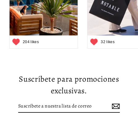
204 likes
32 likes
Suscríbete para promociones
exclusivas.
Suscríbete
Suscribir
a
nuestra
lista
de
correo