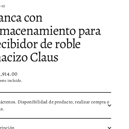
-10
anca con
lmacenamiento para
ecibidor de roble
acizo Claus
0,914.00
io
sto incluido.
tual
áctenos. Disponibilidad de producto, realizar compra o
s.
ripción