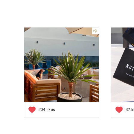
204 likes
32 l