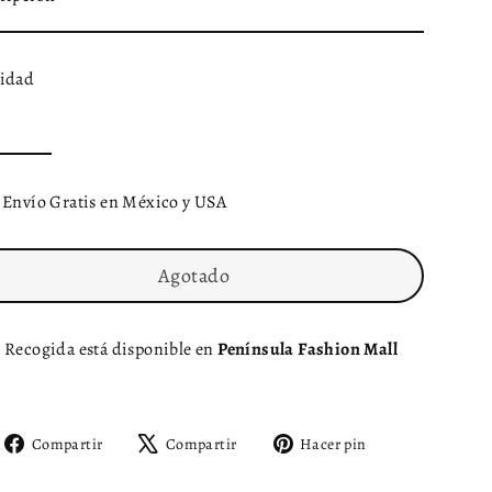
idad
Envío Gratis en México y USA
Agotado
Recogida está disponible en
Península Fashion Mall
Compartir
Tuitear
Pinear
Compartir
Compartir
Hacer pin
en
en
en
Facebook
X
Pinterest