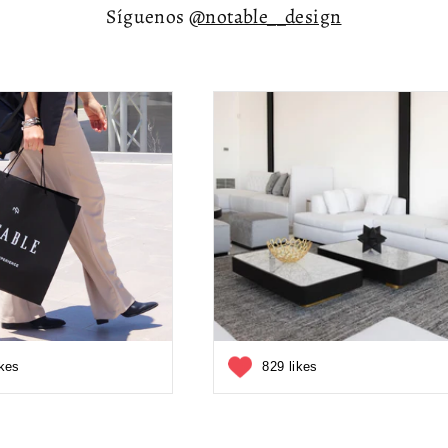
Síguenos
@notable__design
ikes
829 likes