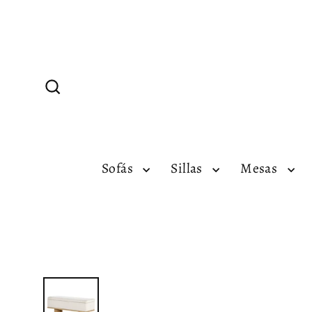
Ir
directamente
al
contenido
Buscar
Sofás
Sillas
Mesas