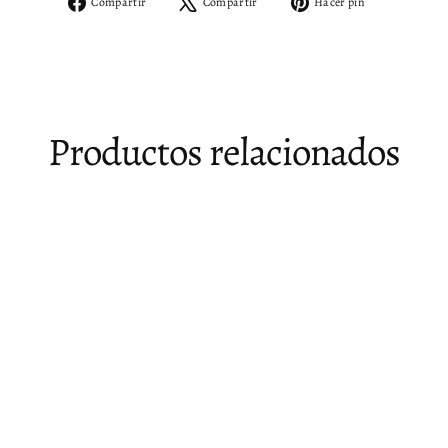
Compartir
Tuitear
Pinear
Compartir
Compartir
Hacer pin
en
en
en
Facebook
X
Pinterest
Productos relacionados