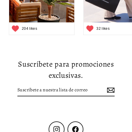
204 likes
32 likes
Suscríbete para promociones
exclusivas.
Suscríbete
Suscribir
a
nuestra
lista
de
correo
Instagram
Facebook