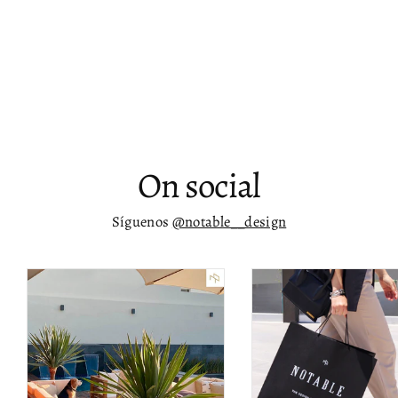
Espejo de pared entintado dorado
Harvey
$ 13,006.00
On social
Síguenos
@notable__design