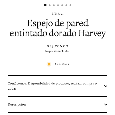
EPHA-01
Espejo de pared
entintado dorado Harvey
$ 13,006.00
Precio
Impuesto incluido.
habitual
2 en stock
Contáctenos. Disponibilidad de producto, realizar compra o
dudas.
Descripción