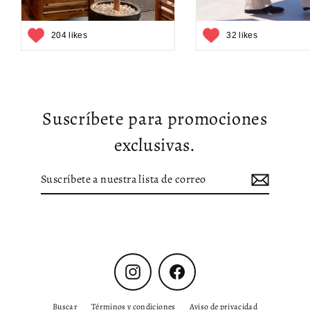
204 likes
32 likes
Suscríbete para promociones
exclusivas.
Suscríbete
Suscribir
a
nuestra
lista
de
correo
Instagram
Facebook
Buscar
Términos y condiciones
Aviso de privacidad