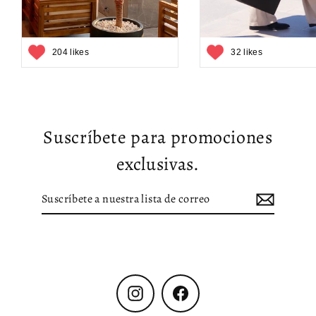
204 likes
32 likes
Suscríbete para promociones
exclusivas.
Suscríbete
Suscribir
a
nuestra
lista
de
correo
Instagram
Facebook