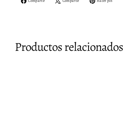
Compartir
Tuitear
Pinear
Compartir
Compartir
Hacer pin
en
en
en
Facebook
X
Pinterest
Productos relacionados