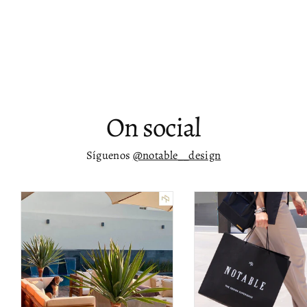
Mesa de consola para tv Cáceres
$ 65,113.00
On social
Síguenos
@notable__design