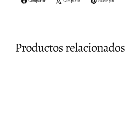
Compartir
Tuitear
Pinear
Compartir
Compartir
Hacer pin
en
en
en
Facebook
X
Pinterest
Productos relacionados