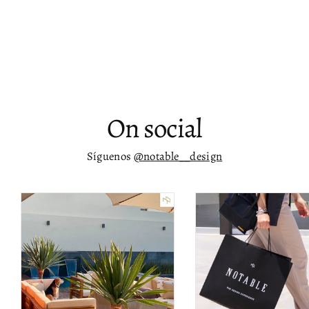
Mesa lateral Agnus de mármol blanco
$ 6,423.00
On social
Síguenos
@notable__design