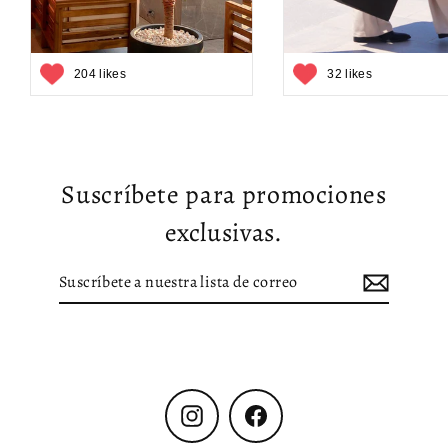
204 likes
32 likes
Suscríbete para promociones
exclusivas.
Suscríbete
Suscribir
a
nuestra
lista
de
correo
Instagram
Facebook