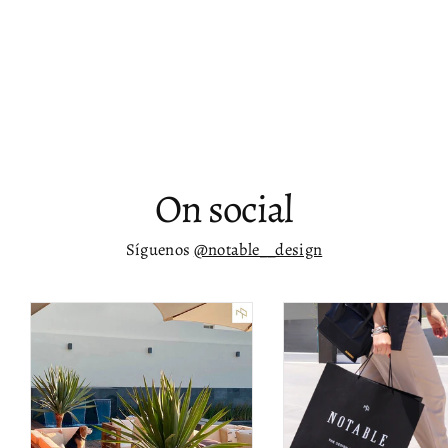
Mesa lateral negra con vidrio
templado Heol
$ 46,499.00
On social
Síguenos
@notable__design