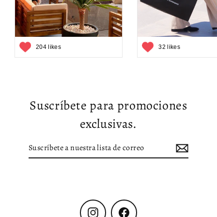
204 likes
32 likes
Suscríbete para promociones
exclusivas.
Suscríbete
Suscribir
a
nuestra
lista
de
correo
Instagram
Facebook