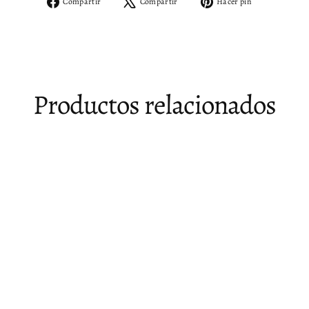
Compartir
Tuitear
Pinear
Compartir
Compartir
Hacer pin
en
en
en
Facebook
X
Pinterest
Productos relacionados