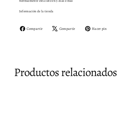
Normalmente está listo en 5 días o más
Información de la tienda
Compartir
Tuitear
Pinear
Compartir
Compartir
Hacer pin
en
en
en
Facebook
X
Pinterest
Productos relacionados