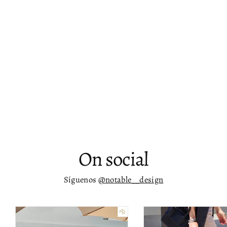
Mesa lateral para exteriores Hali
$ 12,248.00
On social
Síguenos
@notable__design