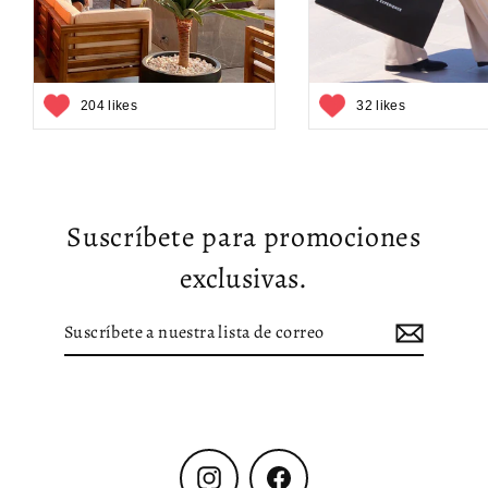
204 likes
32 likes
Suscríbete para promociones
exclusivas.
Suscríbete
Suscribir
a
nuestra
lista
de
correo
Instagram
Facebook