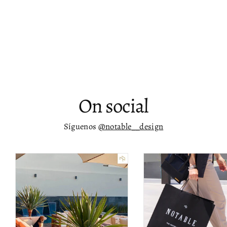
Mueble de 59” para TV con cuerda
tejida Areu
$ 13,900.00
On social
Síguenos
@notable__design