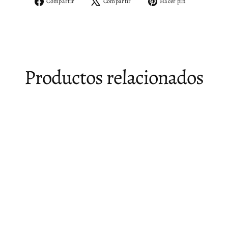
Compartir
Tuitear
Pinear
Compartir
Compartir
Hacer pin
en
en
en
Facebook
X
Pinterest
Productos relacionados