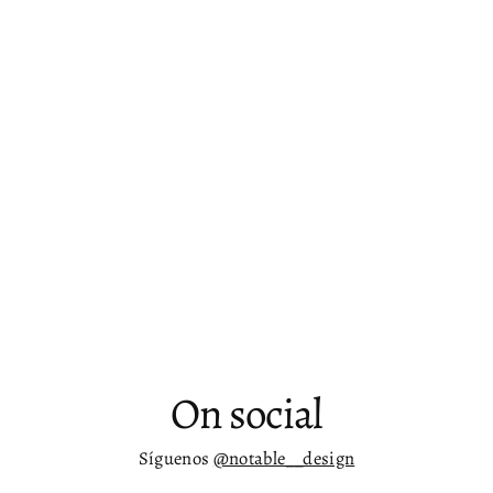
Mueble de 71” para TV con puertas
deslizables Ankara
Desde
$ 19,474.00
On social
Síguenos
@notable__design