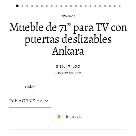
CRNK-02
Mueble de 71” para TV con
puertas deslizables
Ankara
$ 19,474.00
Precio
Impuesto incluido.
habitual
Color
En stock