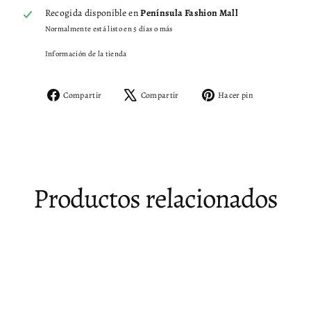
Recogida disponible en
Península Fashion Mall
Normalmente está listo en 5 días o más
Información de la tienda
Compartir
Tuitear
Pinear
Compartir
Compartir
Hacer pin
en
en
en
Facebook
X
Pinterest
Productos relacionados