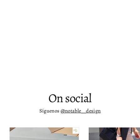
Mueble de 71” para TV Niklas
$ 16,177.00
On social
Síguenos
@notable__design