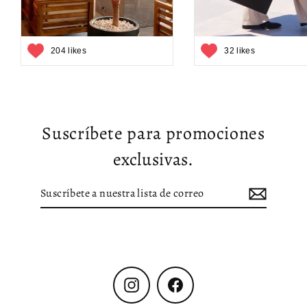
204 likes
32 likes
Suscríbete para promociones
exclusivas.
Suscríbete
Suscribir
a
nuestra
lista
de
correo
Instagram
Facebook