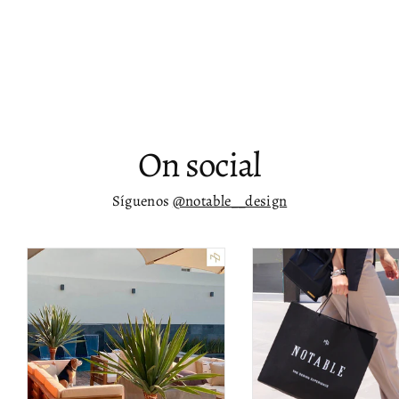
de 2
Desde
$ 4,082.00
On social
Síguenos
@notable__design