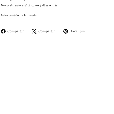
Normalmente está listo en 5 días o más
Información de la tienda
Compartir
Tuitear
Pinear
Compartir
Compartir
Hacer pin
en
en
en
Facebook
X
Pinterest