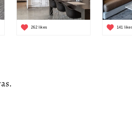
262 likes
141 like
as.