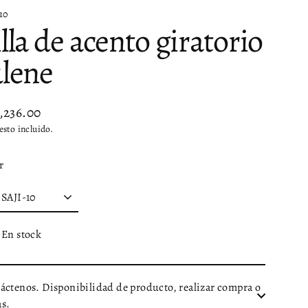
10
illa de acento giratorio
ulene
5,236.00
io
sto incluido.
tual
r
En stock
áctenos. Disponibilidad de producto, realizar compra o
s.