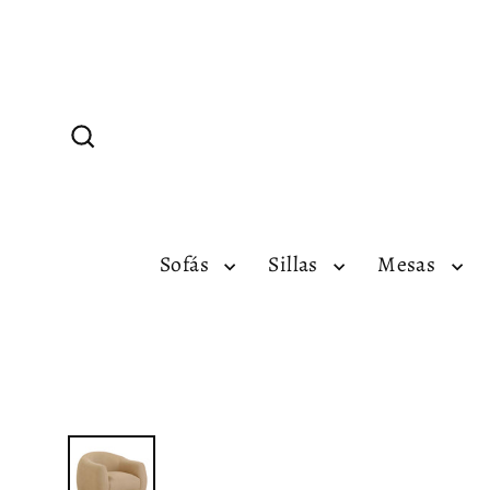
Ir
directamente
al
contenido
Buscar
Sofás
Sillas
Mesas