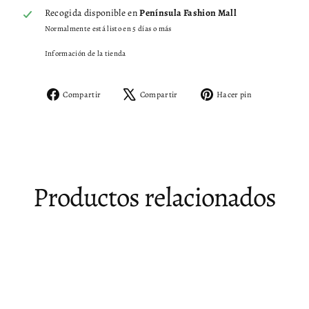
Recogida disponible en
Península Fashion Mall
Normalmente está listo en 5 días o más
Información de la tienda
Compartir
Tuitear
Pinear
Compartir
Compartir
Hacer pin
en
en
en
Facebook
X
Pinterest
Productos relacionados