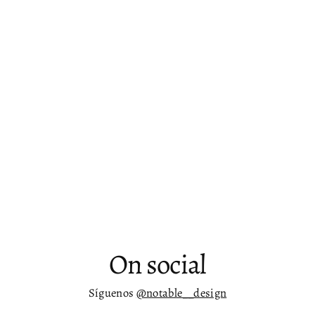
Silla de comedor de madera y ratán
sintético Enzo - juego de dos
$ 9,964.00
On social
Síguenos
@notable__design