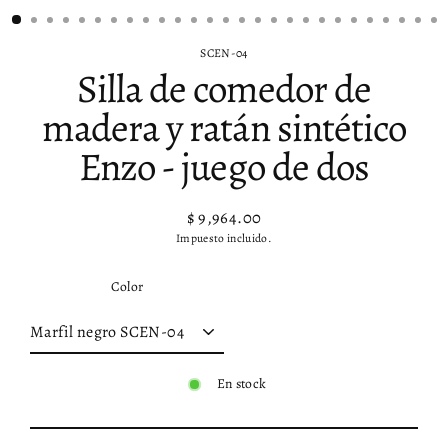
SCEN-04
Silla de comedor de
madera y ratán sintético
Enzo - juego de dos
$ 9,964.00
Precio
Impuesto incluido.
habitual
Color
En stock