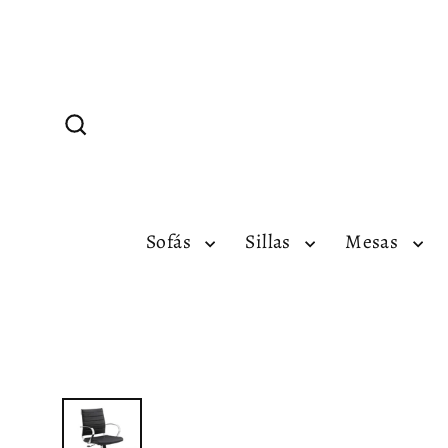
Ir
directamente
al
contenido
Buscar
Sofás
Sillas
Mesas