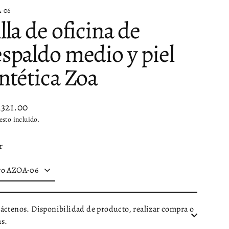
-06
lla de oficina de
espaldo medio y piel
intética Zoa
,321.00
io
sto incluido.
tual
r
áctenos. Disponibilidad de producto, realizar compra o
s.