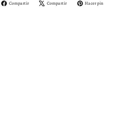
Compartir
Tuitear
Pinear
Compartir
Compartir
Hacer pin
en
en
en
Facebook
X
Pinterest