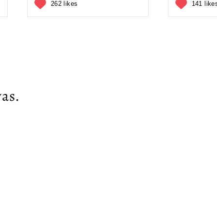
262 likes
141 like
as.