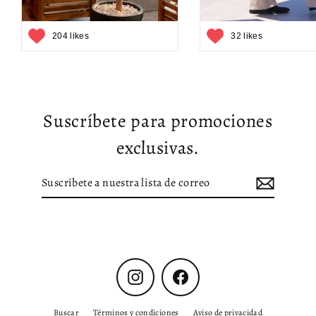
204 likes
32 likes
Suscríbete para promociones
exclusivas.
Suscríbete
Suscribir
a
nuestra
lista
de
correo
Instagram
Facebook
Buscar
Términos y condiciones
Aviso de privacidad