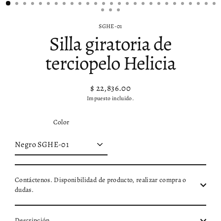
SGHE-01
Silla giratoria de
terciopelo Helicia
$ 22,836.00
Precio
Precio
Impuesto incluido.
habitual
de
oferta
Color
Contáctenos. Disponibilidad de producto, realizar compra o
dudas.
Descripción