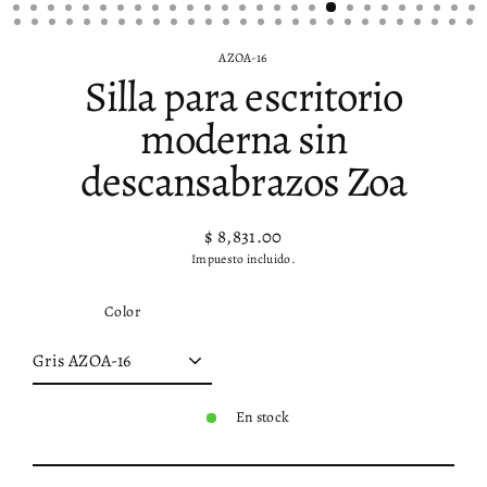
AZOA-16
Silla para escritorio
moderna sin
descansabrazos Zoa
$ 8,831.00
Precio
Impuesto incluido.
habitual
Color
En stock