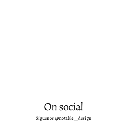
Silla para escritorio moderna sin
descansabrazos Zoa
$ 8,831.00
On social
Síguenos
@notable__design