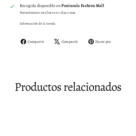
Recogida disponible en
Península Fashion Mall
Normalmente está listo en 5 días o más
Información de la tienda
Compartir
Tuitear
Pinear
Compartir
Compartir
Hacer pin
en
en
en
Facebook
X
Pinterest
Productos relacionados