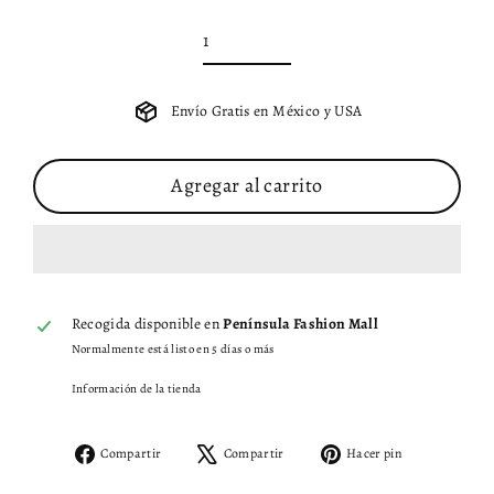
Envío Gratis en México y USA
Agregar al carrito
Recogida disponible en
Península Fashion Mall
Normalmente está listo en 5 días o más
Información de la tienda
Compartir
Tuitear
Pinear
Compartir
Compartir
Hacer pin
en
en
en
Facebook
X
Pinterest