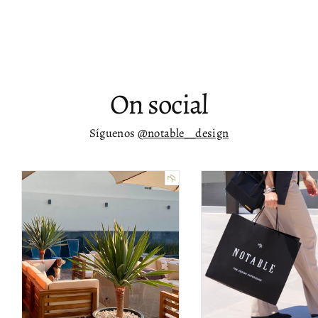
Sofá café Ferielle
$ 56,615.00
On social
Síguenos
@notable__design