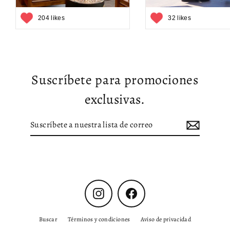
204 likes
32 likes
Suscríbete para promociones
exclusivas.
Suscríbete
Suscribir
a
nuestra
lista
de
correo
Instagram
Facebook
Buscar
Términos y condiciones
Aviso de privacidad