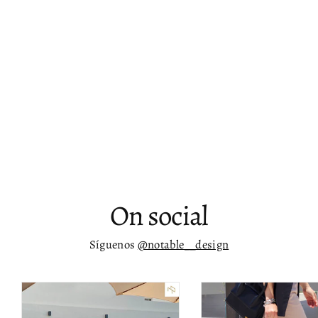
Sofá esquinero de Boucle Alia - LAF o
RAF
$ 68,571.00
On social
Síguenos
@notable__design