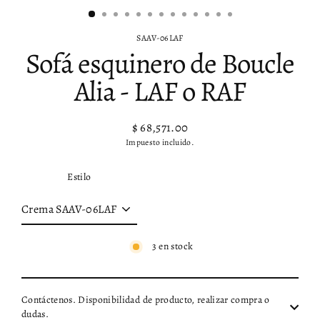
SAAV-06LAF
Sofá esquinero de Boucle
Alia - LAF o RAF
$ 68,571.00
Precio
Impuesto incluido.
habitual
Estilo
3 en stock
Contáctenos. Disponibilidad de producto, realizar compra o
dudas.