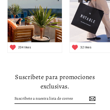
204 likes
32 likes
Suscríbete para promociones
exclusivas.
Suscríbete
Suscribir
a
nuestra
lista