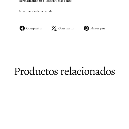
Normalmente está listo en 5 días o más
Información de la tienda
Compartir
Tuitear
Pinear
Compartir
Compartir
Hacer pin
en
en
en
Facebook
X
Pinterest
Productos relacionados