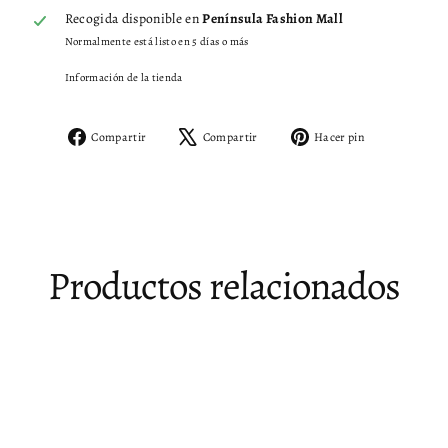
Recogida disponible en
Península Fashion Mall
Normalmente está listo en 5 días o más
Información de la tienda
Compartir
Tuitear
Pinear
Compartir
Compartir
Hacer pin
en
en
en
Facebook
X
Pinterest
Productos relacionados