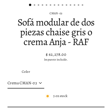
CMAN-03
Sofá modular de dos
piezas chaise gris o
crema Anja - RAF
$ 62,278.00
Precio
Impuesto incluido.
habitual
Color
5 en stock