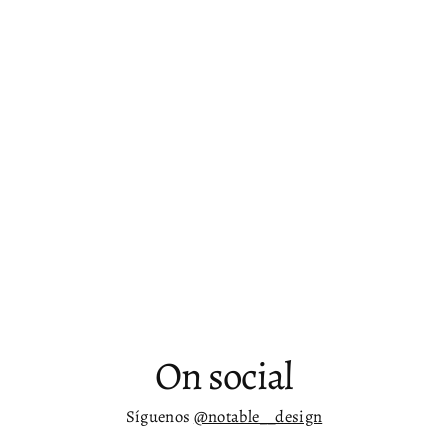
Sofá modular de dos piezas chaise
gris o crema Anja - RAF
Desde
$ 54,231.00
On social
Síguenos
@notable__design