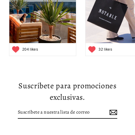
204 likes
32 likes
Suscríbete para promociones
exclusivas.
Suscríbete
Suscribir
a
nuestra
lista
de
correo