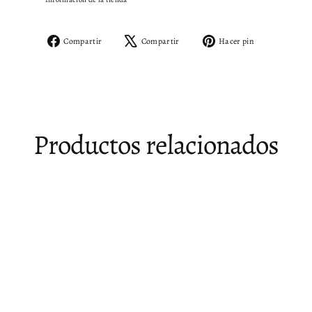
Compartir
Tuitear
Pinear
Compartir
Compartir
Hacer pin
en
en
en
Facebook
X
Pinterest
Productos relacionados