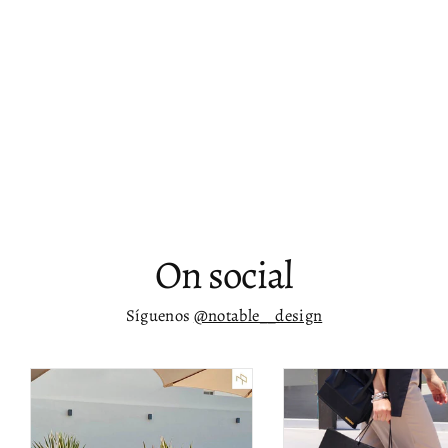
Sofá tapizado Adabiya
$ 37,898.00
On social
Síguenos
@notable__design