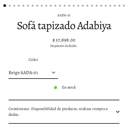
AADA-01
Sofá tapizado Adabiya
$ 37,898.00
Precio
Impuesto incluido.
habitual
Color
En stock
Contáctenos. Disponibilidad de producto, realizar compra o
dudas.