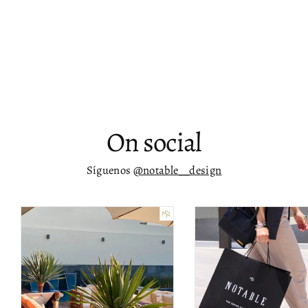
Vitrina arqueado angosto Kier
$ 17,077.00
On social
Síguenos
@notable__design