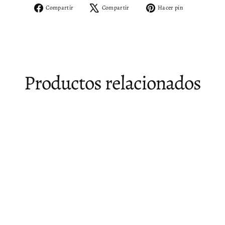
Compartir
Tuitear
Pinear
Compartir
Compartir
Hacer pin
en
en
en
Facebook
X
Pinterest
Productos relacionados