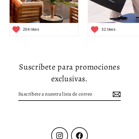
204 likes
32 likes
Suscríbete para promociones
exclusivas.
Suscríbete
Suscribir
a
nuestra
lista
de
correo
Instagram
Facebook